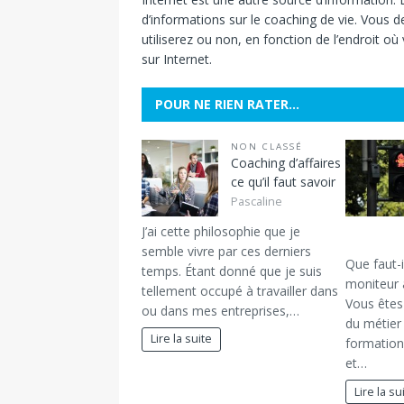
d’informations sur le coaching de vie. Vous 
utiliserez ou non, en fonction de l’endroit o
sur Internet.
POUR NE RIEN RATER…
NON CLASSÉ
Coaching d’affaires
ce qu’il faut savoir
Pascaline
J’ai cette philosophie que je
semble vivre par ces derniers
Que faut-i
temps. Étant donné que je suis
moniteur 
tellement occupé à travailler dans
Vous êtes
ou dans mes entreprises,…
du métier
Lire la suite
formation
et…
Lire la su