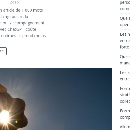
perso
Zozo
comm
n article de 1 000 mots
ching radical, la
Quels
on ou l’accompagnement
opéra
avec ChatGPT coûte
Les n
centimes et prend moins
entre
forte
ite
Quels
manag
Les s
entre
Forma
strat
colle
Forma
comp
Allum