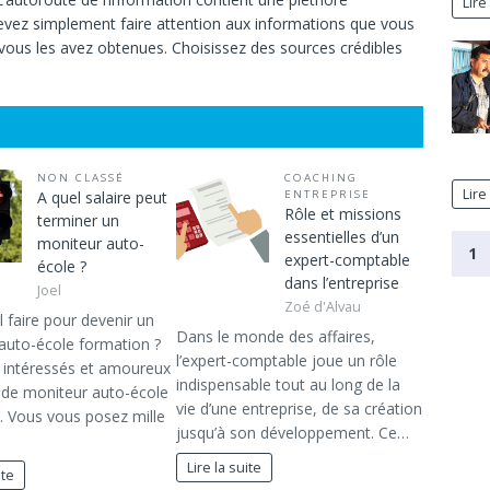
Lire 
devez simplement faire attention aux informations que vous
ù vous les avez obtenues. Choisissez des sources crédibles
NON CLASSÉ
COACHING
Lire 
A quel salaire peut
ENTREPRISE
Rôle et missions
terminer un
essentielles d’un
moniteur auto-
1
expert-comptable
école ?
dans l’entreprise
Joel
Zoé d'Alvau
l faire pour devenir un
Dans le monde des affaires,
auto-école formation ?
l’expert-comptable joue un rôle
 intéressés et amoureux
indispensable tout au long de la
 de moniteur auto-école
vie d’une entreprise, de sa création
. Vous vous posez mille
jusqu’à son développement. Ce…
Lire la suite
ite