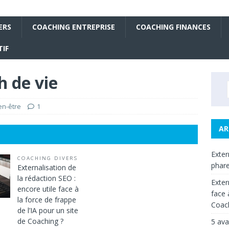
ERS
COACHING ENTREPRISE
COACHING FINANCES
IF
 de vie
en-être
1
AR
Exter
COACHING DIVERS
phar
Externalisation de
la rédaction SEO :
Exter
encore utile face à
face 
la force de frappe
Coach
de l’IA pour un site
de Coaching ?
5 ava