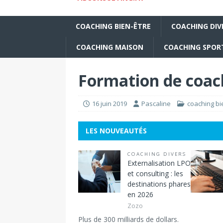
COACHING BIEN-ÊTRE
COACHING DIV
COACHING MAISON
COACHING SPORT
Formation de coach
16 juin 2019
Pascaline
coaching bi
LES NOUVEAUTÉS
COACHING DIVERS
Externalisation LPO
et consulting : les
destinations phares
en 2026
Zozo
Plus de 300 milliards de dollars.