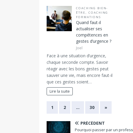
COACHING BIEN-
ÊTRE
,
COACHING
FORMATIONS
Quand faut-il
actualiser ses
compétences en
gestes d’urgence ?
Joel
Face à une situation d’urgence,
chaque seconde compte. Savoir
réagir avec les bons gestes peut
sauver une vie, mais encore faut-il
que ces gestes soient…
Lire la suite
1
2
…
30
»
PRÉCÉDENT
Pourquoi passer par un profess