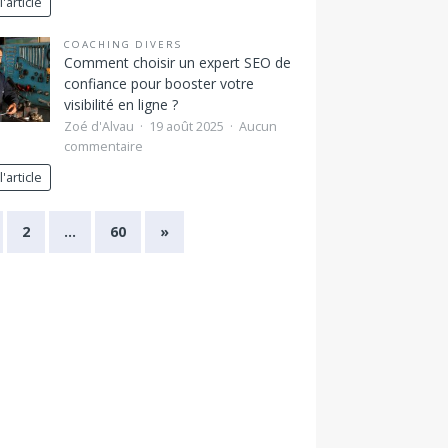
l'article
COACHING DIVERS
Comment choisir un expert SEO de
confiance pour booster votre
visibilité en ligne ?
Zoé d'Alvau
19 août 2025
Aucun
commentaire
l'article
2
…
60
»