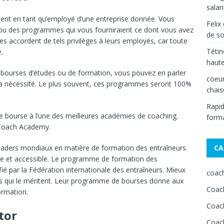
salar
ment en tant qu’employé d’une entreprise donnée. Vous
Felix
u des programmes qui vous fourniraient ce dont vous avez
de s
ses accordent de tels privilèges à leurs employés, car toute
Tétin
.
haut
 bourses d’études ou de formation, vous pouvez en parler
coeur
 la nécessité. Le plus souvent, ces programmes seront 100%
chais
Rapid
 bourse à l’une des meilleures académies de coaching.
forma
l Coach Academy.
leaders mondiaux en matière de formation des entraîneurs.
CA
ble et accessible. Le programme de formation des
ifié par la Fédération internationale des entraîneurs. Mieux
coach
es qui le méritent. Leur programme de bourses donne aux
Coach
ormation.
Coach
tor
Coach