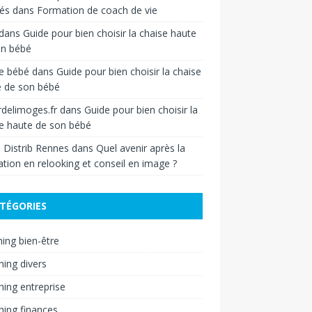
iés
dans
Formation de coach de vie
dans
Guide pour bien choisir la chaise haute
on bébé
e bébé
dans
Guide pour bien choisir la chaise
e de son bébé
delimoges.fr
dans
Guide pour bien choisir la
e haute de son bébé
 Distrib Rennes
dans
Quel avenir après la
tion en relooking et conseil en image ?
TÉGORIES
ing bien-être
ing divers
ing entreprise
ing finances