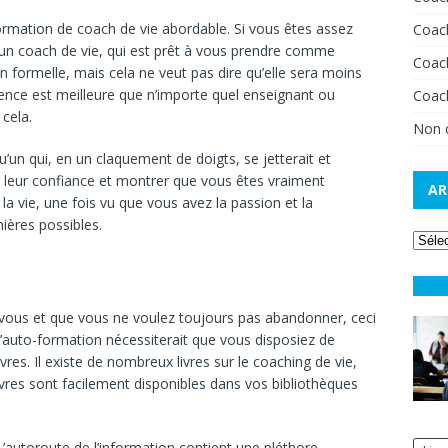
ormation de coach de vie abordable. Si vous êtes assez
Coac
un coach de vie, qui est prêt à vous prendre comme
Coac
n formelle, mais cela ne veut pas dire qu’elle sera moins
ience est meilleure que n’importe quel enseignant ou
Coach
cela.
Non 
lqu’un qui, en un claquement de doigts, se jetterait et
 leur confiance et montrer que vous êtes vraiment
AR
la vie, une fois vu que vous avez la passion et la
ières possibles.
 vous et que vous ne voulez toujours pas abandonner, ceci
L’auto-formation nécessiterait que vous disposiez de
vres. Il existe de nombreux livres sur le coaching de vie,
vres sont facilement disponibles dans vos bibliothèques
L’autoroute de l’information contient une pléthore