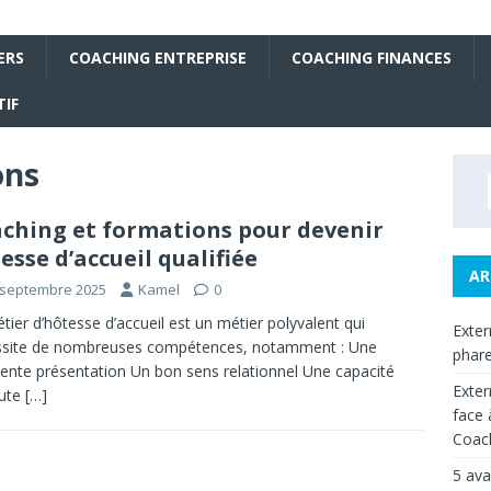
ERS
COACHING ENTREPRISE
COACHING FINANCES
IF
ons
ching et formations pour devenir
esse d’accueil qualifiée
AR
 septembre 2025
Kamel
0
tier d’hôtesse d’accueil est un métier polyvalent qui
Exter
ssite de nombreuses compétences, notamment : Une
phar
lente présentation Un bon sens relationnel Une capacité
Exter
oute
[…]
face 
Coach
5 ava