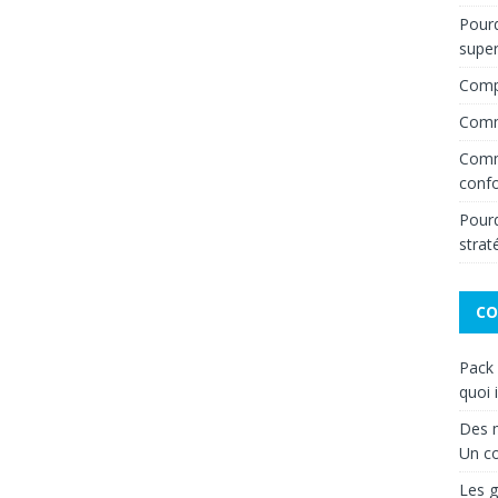
Pourq
super
Compr
Comme
Comme
confo
Pourqu
strat
CO
Pack
quoi 
Des m
Un c
Les g