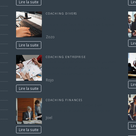
Lire la suite
Lir
COACHING DIVERS
Externalisation de la rédaction SEO :
encore utile face à la force de frappe
de l’IA pour un site de Coaching ?
Zozo
Lir
Lire la suite
COACHING ENTREPRISE
5 avantages de diversifier les goodies
personnalisés d’Eurocompub pour
booster sa communication
Rojo
Lir
Lire la suite
COACHING FINANCES
Quels éléments permettent de
sécuriser une opération de reprise ?
Joel
Lir
Lire la suite