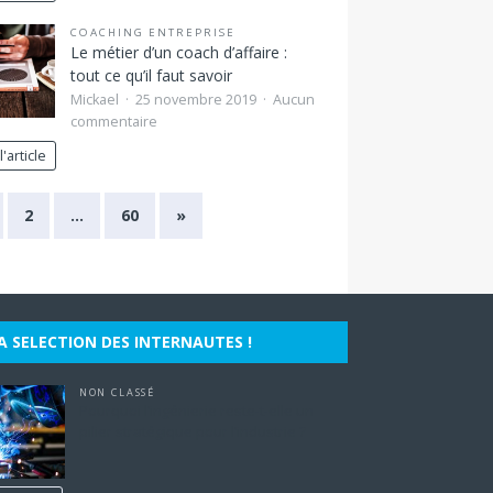
COACHING ENTREPRISE
Le métier d’un coach d’affaire :
tout ce qu’il faut savoir
Mickael
25 novembre 2019
Aucun
commentaire
l'article
2
…
60
»
A SELECTION DES INTERNAUTES !
NON CLASSÉ
Pourquoi l’ingénierie reste-t-elle un
pilier stratégique pour l’industrie ?