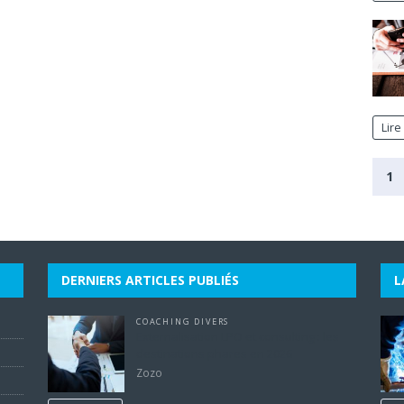
Lire 
1
DERNIERS ARTICLES PUBLIÉS
L
COACHING DIVERS
Externalisation LPO et consulting : les
destinations phares en 2026
Zozo