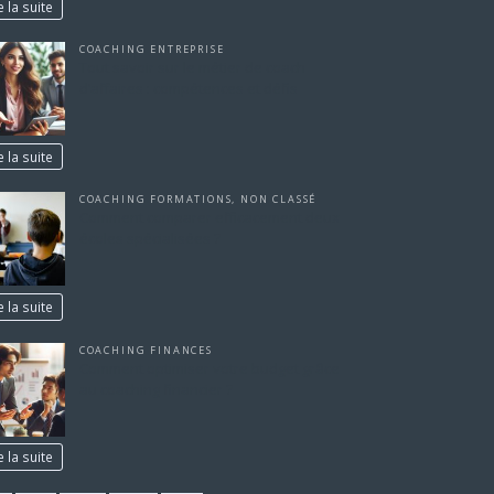
e la suite
COACHING ENTREPRISE
Tout savoir sur le métier de coach
d’affaires : compétences et défis
e la suite
COACHING FORMATIONS
,
NON CLASSÉ
Comment comparer efficacement deux
écoles spécialisées ?
e la suite
COACHING FINANCES
Comment optimiser votre budget grâce
au coaching financier ?
e la suite