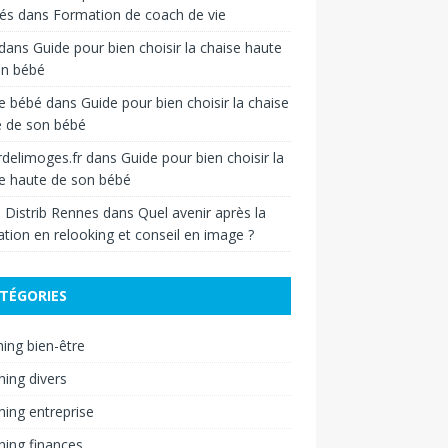
iés
dans
Formation de coach de vie
dans
Guide pour bien choisir la chaise haute
on bébé
e bébé
dans
Guide pour bien choisir la chaise
e de son bébé
delimoges.fr
dans
Guide pour bien choisir la
e haute de son bébé
 Distrib Rennes
dans
Quel avenir après la
tion en relooking et conseil en image ?
TÉGORIES
ing bien-être
ing divers
ing entreprise
ing finances