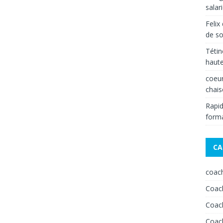
salar
Felix
de s
Tétin
haut
coeur
chais
Rapid
forma
CA
coach
Coach
Coach
Coach