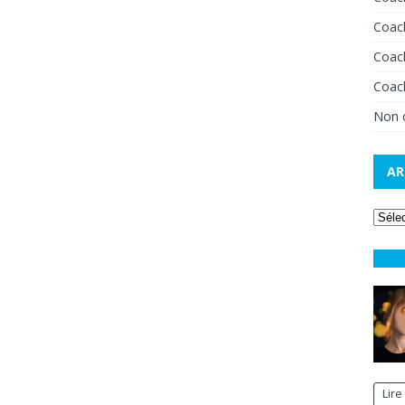
Coac
Coac
Coach
Non 
AR
Lire 