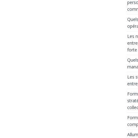
perso
comm
Quels
opéra
Les n
entre
forte
Quels
manag
Les s
entre
Forma
strat
colle
Forma
comp
Allum