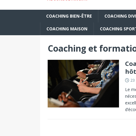
COACHING BIEN-ÊTRE
COACHING DIV
COACHING MAISON
COACHING SPORT
Coaching et formati
Coa
hôt
23
Le mé
néce
excel
d’éc