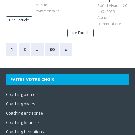
Aucun
Zoé d'Alvau
26
commentaire
août 2025
Aucun
Lire l'article
commentaire
Lire l'article
1
2
…
60
»
FAITES VOTRE CHOIX
Coaching bien-être
Coaching divers
Coaching entreprise
Coaching finances
Coaching formations