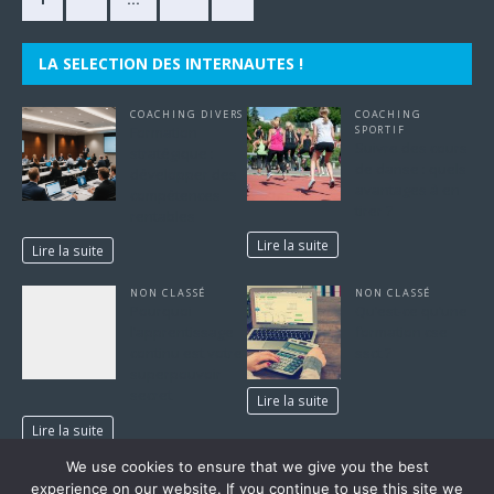
LA SELECTION DES INTERNAUTES !
COACHING DIVERS
COACHING
Formation
SPORTIF
Suivre des cours
stratégique :
de danse : quels
développer des
avantages à en
compétences
tirer ?
rentables
Lire la suite
Lire la suite
NON CLASSÉ
NON CLASSÉ
Pourquoi
Qu’est-ce qu’une
l’apprentissage
formation cse
continu est votre
ssct ?
superpouvoir
secret
Lire la suite
Lire la suite
We use cookies to ensure that we give you the best
1
2
…
30
»
experience on our website. If you continue to use this site we