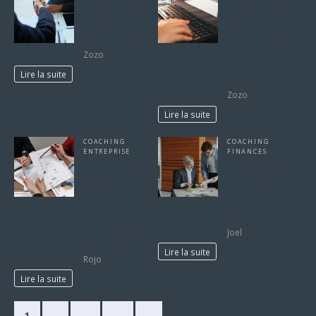
LPO et consulting
de la rédaction
: les destinations
SEO : encore utile
phares en 2026
face à la force de
frappe de l’IA
Zozo
pour un site de
Lire la suite
Coaching ?
Zozo
Lire la suite
COACHING
COACHING
ENTREPRISE
FINANCES
5 avantages de
Quels éléments
diversifier les
permettent de
goodies
sécuriser une
personnalisés
opération de
d’Eurocompub
reprise ?
pour booster sa
Joel
communication
Lire la suite
Rojo
Lire la suite
1
2
…
30
»