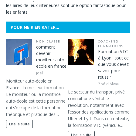
les aires de jeux intérieures sont une option fantastique pour
les enfants.
POUR NE RIEN RATER…
NON CLASSÉ
COACHING
comment
FORMATIONS
Formation VTC
devenir
à Lyon : tout ce
moniteur auto
que vous devez
ecole en france
savoir pour
Joel
réussir
Moniteur auto-école en
Zoé d'Alvau
France : la meilleur formation
Le secteur du transport privé
Le moniteur ou la monitrice
connaît une véritable
auto-école est cette personne
révolution, notamment avec
qui s’occupe de la formation
l’essor des applications comme
théorique et pratique des…
Uber et Lyft. Dans ce contexte,
Lire la suite
la formation VTC (Véhicule…
Lire la suite