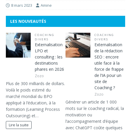
8 mars 2023
Amine
LES NOUVEAUTÉS
COACHING
COACHING
DIVERS
DIVERS
Externalisation
Externalisation
LPO et
de la rédaction
consulting : les
SEO : encore
destinations
utile face à la
phares en 2026
force de frappe
de l’IA pour un
Zozo
site de
Plus de 300 milliards de dollars.
Coaching ?
Voilà le poids estimé du
Zozo
marché mondial du BPO
Générer un article de 1 000
appliqué à l’éducation, à la
mots sur le coaching radical, la
formation (Learning Process
motivation ou
Outsourcing) et…
l’accompagnement d’équipe
Lire la suite
avec ChatGPT coûte quelques