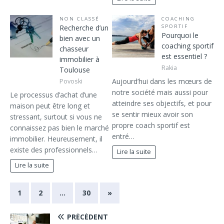
NON CLASSÉ
COACHING
Recherche d’un
SPORTIF
Pourquoi le
bien avec un
coaching sportif
chasseur
est essentiel ?
immobilier à
Rakia
Toulouse
Aujourd’hui dans les mœurs de
Povoski
notre société mais aussi pour
Le processus d’achat d’une
atteindre ses objectifs, et pour
maison peut être long et
se sentir mieux avoir son
stressant, surtout si vous ne
propre coach sportif est
connaissez pas bien le marché
entré…
immobilier. Heureusement, il
existe des professionnels…
Lire la suite
Lire la suite
1
2
…
30
»
PRÉCÉDENT