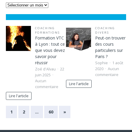
COACHING
COACHING
FORMATIONS
DIVERS
Formation VTC
Peut-on trouver
à Lyon : tout ce
des cours
que vous devez
particuliers sur
savoir pour
Paris ?
réussir
Sophie
1 août
2020
Aucun
Zoé d'Alvau
22
commentaire
juin 2025
Aucun
Lire l'article
commentaire
Lire l'article
1
2
…
60
»