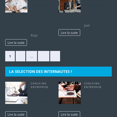
diversifier les
permettent de
goodies
sécuriser une
personnalisés
opération de
d’Eurocompub
reprise ?
pour booster sa
Joel
communication
Lire la suite
Rojo
Lire la suite
1
2
…
30
»
LA SELECTION DES INTERNAUTES !
COACHING
COACHING
ENTREPRISE
ENTREPRISE
Rôle et missions
Le métier d’un
d’un expert-
coach d’affaire :
comptable dans
tout ce qu’il faut
l’entreprise
savoir
Lire la suite
Lire la suite