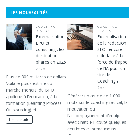
LES NOUVEAUTÉS
COACHING
COACHING
DIVERS
DIVERS
Externalisation
Externalisation
LPO et
de la rédaction
consulting : les
SEO : encore
destinations
utile face à la
phares en 2026
force de frappe
de l’IA pour un
Zozo
site de
Plus de 300 milliards de dollars.
Coaching ?
Voilà le poids estimé du
Zozo
marché mondial du BPO
Générer un article de 1 000
appliqué à l’éducation, à la
mots sur le coaching radical, la
formation (Learning Process
motivation ou
Outsourcing) et…
l’accompagnement d’équipe
Lire la suite
avec ChatGPT coûte quelques
centimes et prend moins