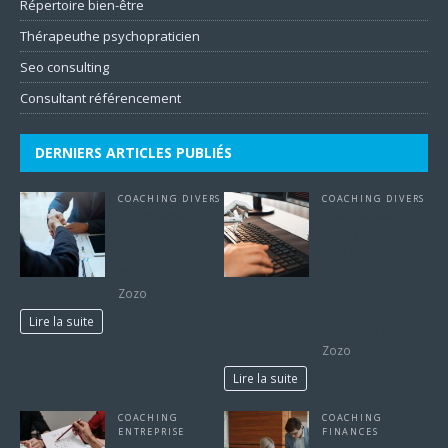
Répertoire bien-être
Thérapeuthe psychopraticien
Seo consulting
Consultant référencement
DERNIERS ARTICLES PUBLIÉS
COACHING DIVERS
COACHING DIVERS
Externalisation
Externalisation
LPO et consulting
de la rédaction
: les destinations
SEO : encore utile
phares en 2026
face à la force de
frappe de l’IA
Zozo
pour un site de
Lire la suite
Coaching ?
Zozo
Lire la suite
COACHING
COACHING
ENTREPRISE
FINANCES
5 avantages de
Quels éléments